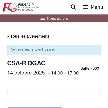
Aller
Menu
au
contenu
Nous suivre
« Tous les Évènements
Cet évènement est passé.
CSA-R DGAC
Salle 7000
14 octobre 2025
14:00
17:00
de
à