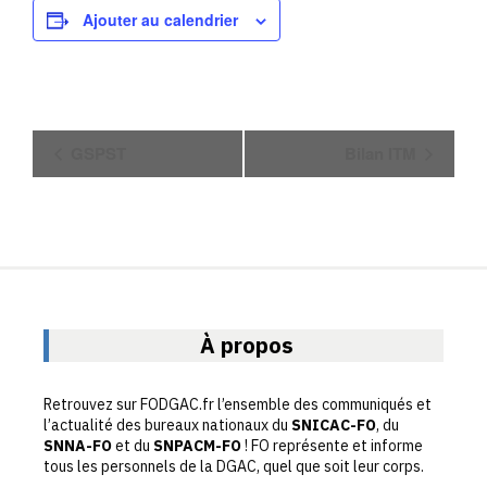
Ajouter au calendrier
N
GSPST
Bilan ITM
a
v
i
g
a
t
i
o
À propos
n
É
v
Retrouvez sur FODGAC.fr l’ensemble des communiqués et
è
l’actualité des bureaux nationaux du
SNICAC-FO
, du
n
SNNA-FO
et du
SNPACM-FO
! FO représente et informe
e
tous les personnels de la DGAC, quel que soit leur corps.
m