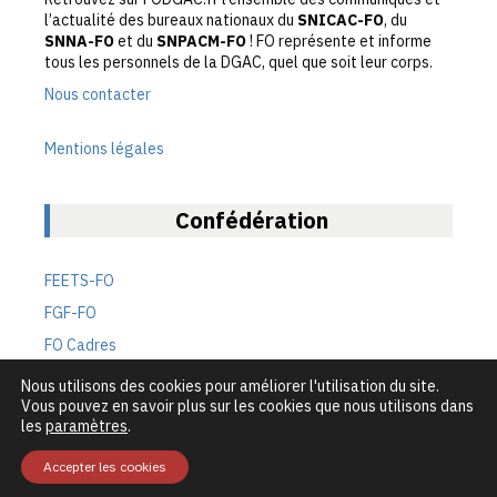
e
l’actualité des bureaux nationaux du
SNICAC-FO
, du
m
SNNA-FO
et du
SNPACM-FO
! FO représente et informe
e
tous les personnels de la DGAC, quel que soit leur corps.
n
Nous contacter
t
Mentions légales
Confédération
FEETS-FO
FGF-FO
FO Cadres
FO Défense
Nous utilisons des cookies pour améliorer l'utilisation du site.
Vous pouvez en savoir plus sur les cookies que nous utilisons dans
FO Transports
les
paramètres
.
Accepter les cookies
Le site des syndicats FO de la DGAC – 2026