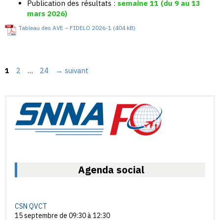
Publication des résultats :
semaine 11 (du 9 au 13
mars 2026)
Tableau des AVE – FIDELO 2026-1
Page
Page
Page
1
2
…
24
→
suivant
Agenda social
CSN QVCT
15 septembre de 09:30
à
12:30